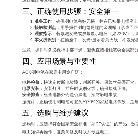
三、正确使用步骤：安全第一
准备工作
：确保测电笔完好无损，并在已知带电插座上
接触检测点
：用手握住测电笔尾端的金属帽（形成回路
观察指示
：若氖泡发光或屏幕显示电压（如220V）
零火线识别
：在插座中，发光/显示者为火线，不发光
注意：操作时务必保持手部干燥，避免直接接触笔尖金属部
四、应用场景与重要性
AC 8测电笔在家庭中用途广泛：
电路检修
：快速定位断电故障，判断开关、保险丝是否正常
电器安装
：安装灯具、插座时识别火线，确保接线正确。
安全排查
：检查电器外壳是否漏电，预防触电事故。
据统计，正确使用测电笔可避免约70%的家庭电路事故，是居
五、选购与维护建议
选购时，应选择符合国家安全标准（如CE认证）的产品，数
电工知识再操作，复杂问题及时联系专业电工。