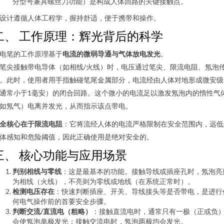
分型号兼具螺丝刀功能）是构成人体回路的关键接触点。
设计遵循人体工程学，握持舒适，便于携带和操作。
二、 工作原理：辉光背后的科学
电笔的工作原理基于
电流的微弱导通与气体放电发光
。
笔尖接触带电导体（如相线/火线）时，电压通过笔尖、限流电阻、氖泡
。此时，使用者用手指触碰笔尾金属部分，电流经由人体对地形成微安级
通常小于1毫安）的闭合回路。这个微小的电流足以激发氖泡内的惰性气
如氖气）电离并发光，从而指示该点带电。
全核心在于限流电阻
：它将流经人体的电流严格限制在安全范围内，远低
体感知和危险阈值，因此正确使用是绝对安全的。
三、 核心功能与应用场景
判别相线与零线
：这是最基本的功能。接触导线或插座孔时，氖泡亮
为相线（火线），不亮则为零线或地线（在系统正常时）。
检测电压存在
：快速判断插座、开关、导线接头等是否带电，是进行
何电气操作前的首要安全步骤。
判断交流/直流电（粗略）
：接触直流电时，通常只有一极（正或负
会使氖泡单极发光；接触交流电时，氖泡两极均会发光。