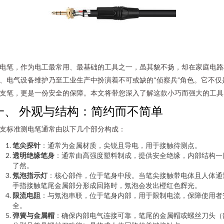
电笔，作为电工最常用、最基础的工具之一，虽其貌不扬，却在家庭电路
、电气设备维护乃至工业生产中扮演着不可或缺的“侦察兵”角色。它不仅
支笔，更是一份安全的保障。本文将带您深入了解这款小巧而强大的工具
一、 外观与结构：简约而不简单
支标准测电笔通常由以下几个部分构成：
笔尖探针
：通常为金属材质，尖锐且导电，用于接触待测点。
透明绝缘笔身
：通常由高强度塑料制成，提供安全绝缘，内部结构一
了然。
氖泡指示灯
：核心部件，位于笔身中段。当笔尖接触带电体且人体通
手指接触笔尾金属部分形成回路时，氖泡会发出橙红色辉光。
限流电阻
：与氖泡串联，位于笔身内部，用于限制电流，保障使用者
全。
弹簧与金属帽
：确保内部电气连接可靠，笔尾的金属帽或螺丝刀头（