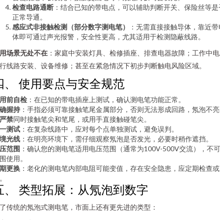
检查电路通断
：结合已知的带电点，可以辅助判断开关、保险丝等是
正常导通。
感应式非接触检测（部分数字测电笔）
：无需直接接触导体，靠近带
体即可通过声光报警，安全性更高，尤其适用于检测隐蔽线路。
用场景无处不在
：家庭中安装灯具、检修插座、排查电器故障；工作中电
行线路安装、设备维修；甚至在紧急情况下初步判断触电风险区域。
四、 使用要点与安全规范
用前自检
：在已知的带电插座上测试，确认测电笔功能正常。
确握持
：手指必须可靠接触笔尾金属部分，否则无法形成回路，氖泡不亮
严禁
同时接触笔尖和笔尾，或用手直接触碰笔尖。
一测试
：在复杂线路中，应对每个点单独测试，避免误判。
境光线
：在明亮环境下，需仔细观察氖泡是否发光，必要时稍作遮挡。
压范围
：确认您的测电笔适用电压范围（通常为100V-500V交流），不
围使用。
期更换
：老化的测电笔内部电阻可能变值，存在安全隐患，应定期检查或
。
五、 类型拓展：从氖泡到数字
了传统的氖泡式测电笔，市面上还有更先进的类型：