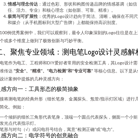
情感与理念传达
：通过色彩、形状和构图传递品牌的情感基调（如信
任、活力、专业）和核心理念（如创新、可靠、精准）。
极简与可扩展性
：优秀的Logo设计趋向于简洁、清晰，确保在不同
和媒介（从手机图标到大型广告牌）上都能保持高识别度。
100例优秀案例中，我们可以观察到，最令人印象深刻的Logo往往是在上
个或多个维度上做到了极致创新与巧妙平衡。
二、聚焦专业领域：测电笔Logo设计灵感解
电笔作为电工、工程师和DIY爱好者常用的安全检测工具，其Logo设计需
准传达
“安全”、“精准”、“电力检测”和“专业可靠”
等核心信息。以下是从
设计案例中提炼的几种灵感方向：
灵感方向一：工具形态的极简抽象
接将测电笔的经典外形（细长笔身、金属探头、氖管/指示灯区域）进行
简化。例如：
一个倾斜的细长三角形代表笔身，顶端一个圆点代表探头，侧面一个小矩
发光点代表指示灯。
笔形与对勾（√）或闪电符号结合，寓意“检测正确”或“电力”。
灵感方向二：电学符号的创意融合