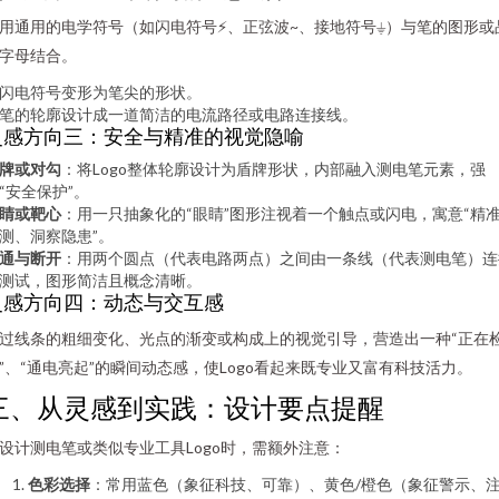
用通用的电学符号（如闪电符号⚡、正弦波~、接地符号⏚）与笔的图形或
字母结合。
闪电符号变形为笔尖的形状。
笔的轮廓设计成一道简洁的电流路径或电路连接线。
灵感方向三：安全与精准的视觉隐喻
牌或对勾
：将Logo整体轮廓设计为盾牌形状，内部融入测电笔元素，强
“安全保护”。
睛或靶心
：用一只抽象化的“眼睛”图形注视着一个触点或闪电，寓意“精
测、洞察隐患”。
通与断开
：用两个圆点（代表电路两点）之间由一条线（代表测电笔）连
测试，图形简洁且概念清晰。
灵感方向四：动态与交互感
过线条的粗细变化、光点的渐变或构成上的视觉引导，营造出一种“正在
”、“通电亮起”的瞬间动态感，使Logo看起来既专业又富有科技活力。
三、从灵感到实践：设计要点提醒
设计测电笔或类似专业工具Logo时，需额外注意：
色彩选择
：常用蓝色（象征科技、可靠）、黄色/橙色（象征警示、