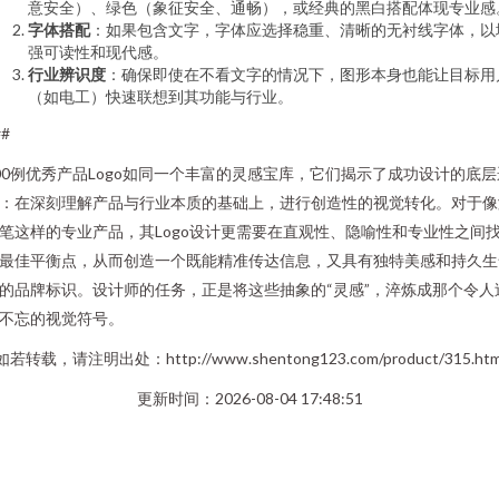
意安全）、绿色（象征安全、通畅），或经典的黑白搭配体现专业感
字体搭配
：如果包含文字，字体应选择稳重、清晰的无衬线字体，以
强可读性和现代感。
行业辨识度
：确保即使在不看文字的情况下，图形本身也能让目标用
（如电工）快速联想到其功能与行业。
##
00例优秀产品Logo如同一个丰富的灵感宝库，它们揭示了成功设计的底层
：在深刻理解产品与行业本质的基础上，进行创造性的视觉转化。对于像
笔这样的专业产品，其Logo设计更需要在直观性、隐喻性和专业性之间
最佳平衡点，从而创造一个既能精准传达信息，又具有独特美感和持久生
的品牌标识。设计师的任务，正是将这些抽象的“灵感”，淬炼成那个令人
不忘的视觉符号。
如若转载，请注明出处：http://www.shentong123.com/product/315.htm
更新时间：2026-08-04 17:48:51